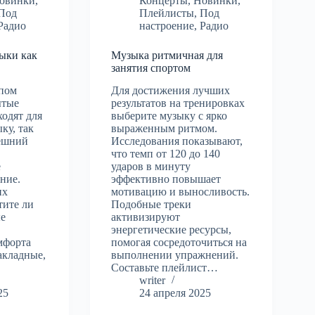
овинки
,
Концерты
,
Новинки
,
Под
Плейлисты
,
Под
Радио
настроение
,
Радио
ыки как
Музыка ритмичная для
занятия спортом
ипом
Для достижения лучших
ытые
результатов на тренировках
одят для
выберите музыку с ярко
ку, так
выраженным ритмом.
ешний
Исследования показывают,
что темп от 120 до 140
е
ударов в минуту
ание.
эффективно повышает
их
мотивацию и выносливость.
тите ли
Подобные треки
ые
активизируют
энергетические ресурсы,
мфорта
помогая сосредоточиться на
акладные,
выполнении упражнений.
Составьте плейлист…
writer
25
24 апреля 2025