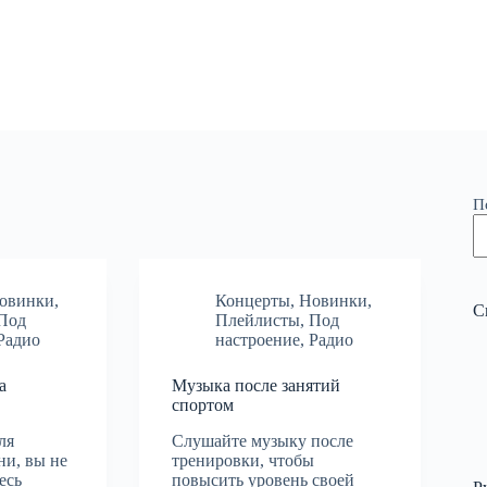
П
овинки
,
Концерты
,
Новинки
,
С
Под
Плейлисты
,
Под
Радио
настроение
,
Радио
а
Музыка после занятий
спортом
ля
Слушайте музыку после
ни, вы не
тренировки, чтобы
есь
повысить уровень своей