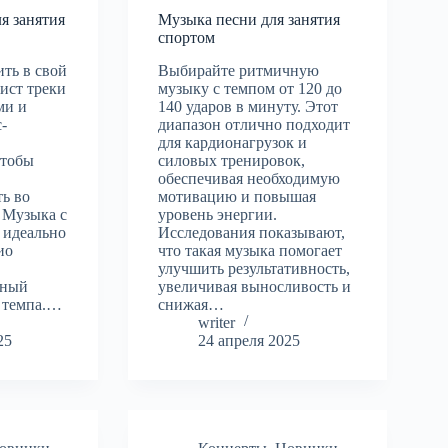
я занятия
Музыка песни для занятия
спортом
ть в свой
Выбирайте ритмичную
ист треки
музыку с темпом от 120 до
ми и
140 ударов в минуту. Этот
-
диапазон отлично подходит
для кардионагрузок и
чтобы
силовых тренировок,
обеспечивая необходимую
ь во
мотивацию и повышая
 Музыка с
уровень энергии.
 идеально
Исследования показывают,
ио
что такая музыка помогает
улучшить результативность,
жный
увеличивая выносливость и
и темпа.…
снижая…
writer
25
24 апреля 2025