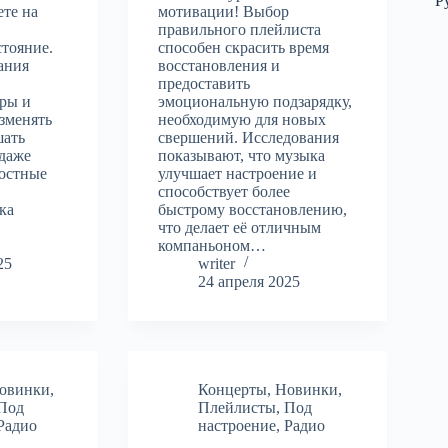
Р
ете на
мотивации! Выбор
правильного плейлиста
тояние.
способен скрасить время
ания
восстановления и
предоставить
ры и
эмоциональную подзарядку,
зменять
необходимую для новых
шать
свершений. Исследования
 даже
показывают, что музыка
остные
улучшает настроение и
способствует более
ка
быстрому восстановлению,
что делает её отличным
компаньоном…
25
writer
24 апреля 2025
овинки
,
Концерты
,
Новинки
,
Под
Плейлисты
,
Под
Радио
настроение
,
Радио