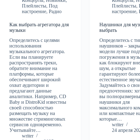
Концерты
,
Новинки
,
Концерты
,
Н
Плейлисты
,
Под
Плейлисты
,
настроение
,
Радио
настроение
,
Как выбрать агрегатора для
Наушники для муз
музыки
выбрать
Определитесь с целями
Определитесь с т
использования
наушников – закр
музыкального агрегатора.
модели лучше подх
Если вы планируете
погружения в музы
распространять треки,
как блокируют вн
обратите внимание на
шум, а открытые
платформы, которые
гарантируют боле
обеспечивают широкий
естественное звуч
охват аудитории и
Задумайтесь о сво
предлагают данные
предпочтениях: хо
аналитики. Например, CD
вы полноразмерн
Baby и DistroKid известны
наушники для
своей способностью
максимального ко
размещать музыку на
или компактные н
множестве стриминговых
которые…
сервисов одновременно.
writer
Учитывайте…
24 апреля 20
writer