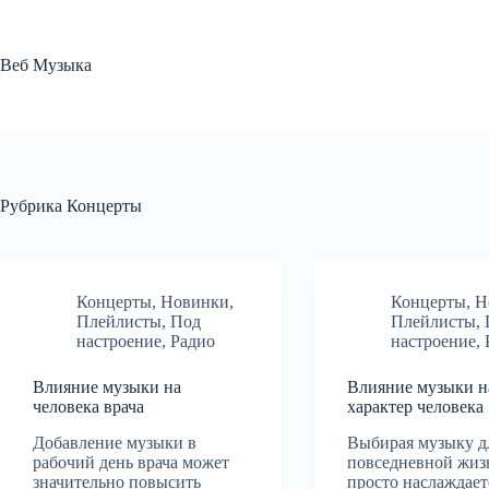
Перейти
к
сути
Веб Музыка
Рубрика
Концерты
Концерты
,
Новинки
,
Концерты
,
Н
Плейлисты
,
Под
Плейлисты
,
настроение
,
Радио
настроение
,
Влияние музыки на
Влияние музыки н
человека врача
характер человека
Добавление музыки в
Выбирая музыку д
рабочий день врача может
повседневной жиз
значительно повысить
просто наслаждает