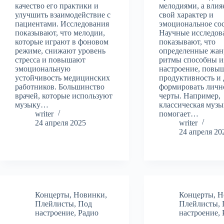
качество его практики и
мелодиями, а влия
улучшить взаимодействие с
свой характер и
пациентами. Исследования
эмоциональное сос
показывают, что мелодии,
Научные исследов
которые играют в фоновом
показывают, что
режиме, снижают уровень
определенные жан
стресса и повышают
ритмы способны и
эмоциональную
настроение, повы
устойчивость медицинских
продуктивность и
работников. Большинство
формировать личн
врачей, которые используют
черты. Например,
музыку…
классическая музы
writer
помогает…
24 апреля 2025
writer
24 апреля 20
Концерты
,
Новинки
,
Концерты
,
Н
Плейлисты
,
Под
Плейлисты
,
настроение
,
Радио
настроение
,