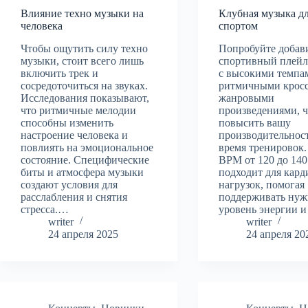
Влияние техно музыки на
Клубная музыка дл
человека
спортом
Чтобы ощутить силу техно
Попробуйте добави
музыки, стоит всего лишь
спортивный плейл
включить трек и
с высокими темпа
сосредоточиться на звуках.
ритмичными кросс
Исследования показывают,
жанровыми
что ритмичные мелодии
произведениями, 
способны изменить
повысить вашу
настроение человека и
производительност
повлиять на эмоциональное
время тренировок.
состояние. Специфические
BPM от 120 до 140
биты и атмосфера музыки
подходит для кард
создают условия для
нагрузок, помогая
расслабления и снятия
поддерживать ну
стресса.…
уровень энергии 
writer
writer
24 апреля 2025
24 апреля 20